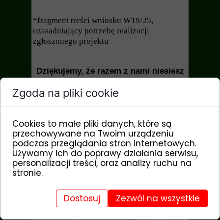
*fragment treści wniosku W19/25,
uzasadniający potrzebę realizacji
zgłoszonego projektu
Dziękujemy, że razem z nami niesiesz
skarby tam, gdzie są one najbardziej
potrzebne.
Zgoda na pliki cookie
Fundacja Dzieci Afryki
09 1140 2004 0000 3902 8070 7963
Cookies to małe pliki danych, które są
darowizna SA4 - skrzynia skarbów (adres e-
przechowywane na Twoim urządzeniu
*
mail)
podczas przeglądania stron internetowych.
Używamy ich do poprawy działania serwisu,
kod SWIFT: BREXPLPWMBK
personalizacji treści, oraz analizy ruchu na
*podając adres e-mail otrzymasz do końca lutego
wykaz wszystkich darowizn przekazanych w roku
stronie.
poprzednim w celu odliczenia od podatku
Dostosuj
Zezwól na wszystkie