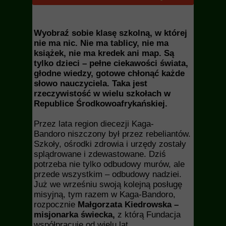
Wyobraź sobie klasę szkolną, w której
nie ma nic.
Nie ma tablicy, nie ma
książek, nie ma kredek ani map. Są
tylko dzieci – pełne ciekawości świata,
głodne wiedzy, gotowe chłonąć każde
słowo nauczyciela. Taka jest
rzeczywistość w wielu szkołach w
Republice Środkowoafrykańskiej.
Przez lata region diecezji Kaga-
Bandoro niszczony był przez rebeliantów.
Szkoły, ośrodki zdrowia i urzędy zostały
splądrowane i zdewastowane. Dziś
potrzeba nie tylko odbudowy murów, ale
przede wszystkim – odbudowy nadziei.
Już we wrześniu swoją kolejną posługę
misyjną, tym razem w Kaga-Bandoro,
rozpocznie
Małgorzata Kiedrowska –
misjonarka świecka,
z którą Fundacja
współpracuje od wielu lat.