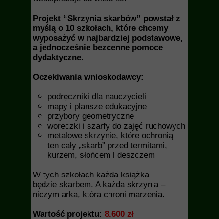
Projekt “Skrzynia skarbów” powstał z
myślą o 10 szkołach, które chcemy
wyposażyć w najbardziej podstawowe,
a jednocześnie bezcenne pomoce
dydaktyczne.
Oczekiwania wnioskodawcy:
podręczniki dla nauczycieli
mapy i plansze edukacyjne
przybory geometryczne
woreczki i szarfy do zajęć ruchowych
metalowe skrzynie, które ochronią
ten cały „skarb” przed termitami,
kurzem, słońcem i deszczem
W tych szkołach każda książka
będzie skarbem. A każda skrzynia –
niczym arka, która chroni marzenia.
Wartość projektu:
8.600 zł