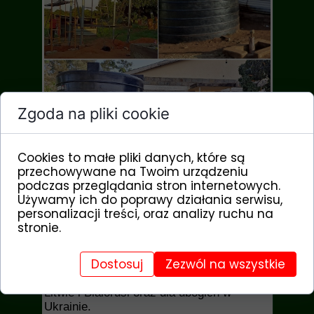
Zgoda na pliki cookie
Cookies to małe pliki danych, które są
przechowywane na Twoim urządzeniu
podczas przeglądania stron internetowych.
Fundacja przeprowadziła zbiórkę darów
Używamy ich do poprawy działania serwisu,
rzeczowych „Kosmetyki do Afryki”
personalizacji treści, oraz analizy ruchu na
2021/229/OR
, polegającą na pozyskaniu
stronie.
środków higienicznych dla sierocińca w
Kamerunie. Zebrano 2.437 kg darów, z
Dostosuj
Zezwól na wszystkie
czego większość przetransportowano do
Kamerunu, część dla ubogich Polaków na
Litwie i Białorusi oraz dla ubogich w
Ukrainie.