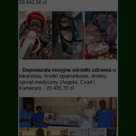
53.842,50
zł
-
Doposażała misyjne ośrodki zdrowia
w
lekarstwa, środki opatrunkowe, drobny
sprzęt medyczny (Angola, Czad i
Kamerun) - 20.405,70 zł