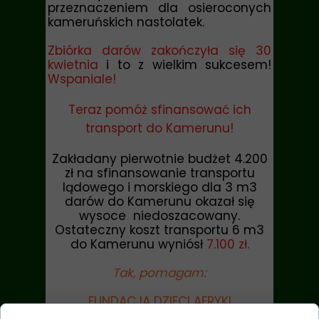
przeznaczeniem dla osieroconych
kameruńskich nastolatek.
Zbiórka darów zakończyła się 30
kwietnia
i to z wielkim sukcesem!
Wspaniale!
Teraz pomóż sfinansować ich
transport do Kamerunu!
Zakładany pierwotnie budżet 4.200
zł na sfinansowanie transportu
lądowego i morskiego dla 3 m3
darów do Kamerunu okazał się
wysoce niedoszacowany.
Ostateczny koszt transportu 6 m3
do Kamerunu wyniósł
7.100 zł.
Tak, pomagam:
FUNDACJA DZIECI AFRYKI
al. Zjednoczenia 13, 01-829