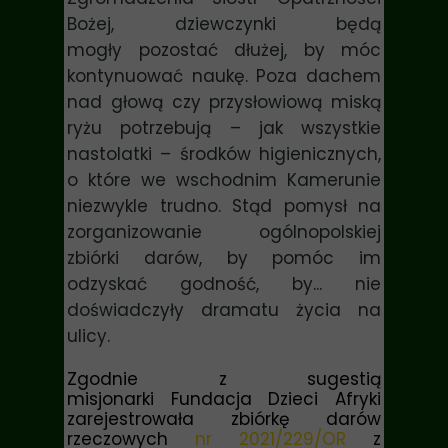
Bożej, dziewczynki będą
mogły pozostać dłużej, by móc
kontynuować naukę. Poza dachem
nad głową czy przysłowiową miską
ryżu potrzebują – jak wszystkie
nastolatki – środków higienicznych,
o które we wschodnim Kamerunie
niezwykle trudno. Stąd pomysł na
zorganizowanie ogólnopolskiej
zbiórki darów, by pomóc im
odzyskać godność, by... nie
doświadczyły dramatu życia na
ulicy.
Zgodnie z sugestią
misjonarki Fundacja Dzieci Afryki
zarejestrowała zbiórkę darów
rzeczowych
nr 2021/229/OR
z