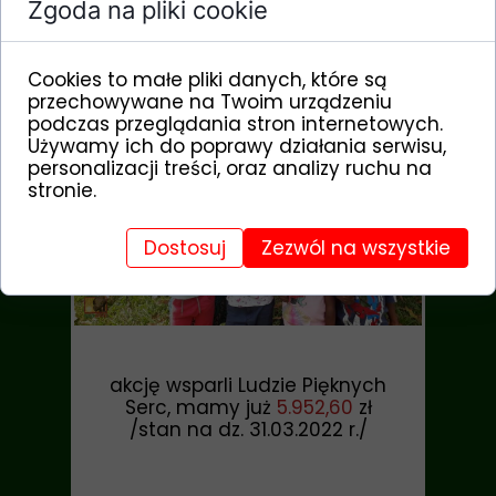
Zgoda na pliki cookie
Warszawa
09 1140 2004 0000 3902 8070 7963
darowizna K1.1– kosmetyki do Afryki
Cookies to małe pliki danych, które są
przechowywane na Twoim urządzeniu
podczas przeglądania stron internetowych.
Używamy ich do poprawy działania serwisu,
personalizacji treści, oraz analizy ruchu na
stronie.
Dostosuj
Zezwól na wszystkie
akcję wsparli Ludzie Pięknych
Serc,
mamy już
5.952,60
zł
/stan na dz. 31.03.2022 r./